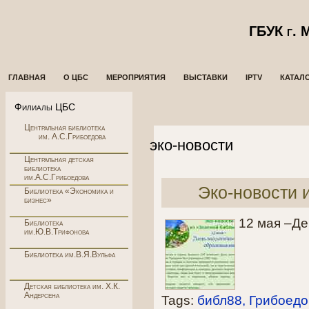
ГБУК г.
ГЛАВНАЯ
О ЦБС
МЕРОПРИЯТИЯ
ВЫСТАВКИ
IPTV
КАТАЛ
Филиалы ЦБС
Центральная библиотека
им. А.С.Грибоедова
эко-новости
Центральная детская
библиотека
им.А.С.Грибоедова
Эко-новости 
Библиотека «Экономика и
бизнес»
12 мая –Де
Библиотека
им.Ю.В.Трифонова
Библиотека им.В.Я.Вульфа
Детская библиотека им. Х.К.
Андерсена
Tags:
библ88
Грибоедо