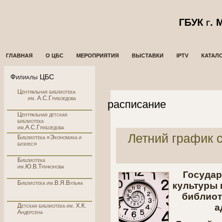
ГБУК г.
ГЛАВНАЯ
О ЦБС
МЕРОПРИЯТИЯ
ВЫСТАВКИ
IPTV
КАТАЛ
Филиалы ЦБС
Центральная библиотека
им. А.С.Грибоедова
расписание
Центральная детская
библиотека
им.А.С.Грибоедова
Летний график с
Библиотека «Экономика и
бизнес»
Библиотека
им.Ю.В.Трифонова
Государ
Библиотека им.В.Я.Вульфа
культуры 
библиот
Детская библиотека им. Х.К.
а
Андерсена