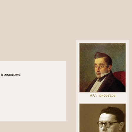
 в реализме.
А.С. Грибоедов