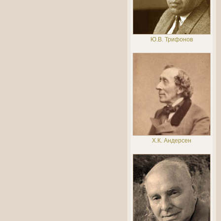
Ю.В. Трифонов
Х.К. Андерсен