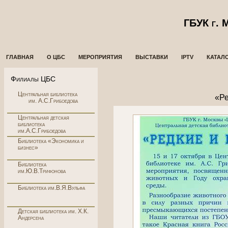
ГБУК г.
ГЛАВНАЯ
О ЦБС
МЕРОПРИЯТИЯ
ВЫСТАВКИ
IPTV
КАТАЛ
Филиалы ЦБС
Центральная библиотека
«Ре
им. А.С.Грибоедова
Центральная детская
библиотека
им.А.С.Грибоедова
Библиотека «Экономика и
бизнес»
Библиотека
им.Ю.В.Трифонова
Библиотека им.В.Я.Вульфа
Детская библиотека им. Х.К.
Андерсена