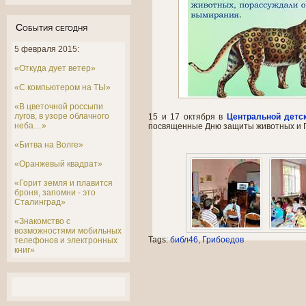
События сегодня
5 февраля 2015:
«Откуда дует ветер»
«С компьютером на ТЫ»
«В цветочной россыпи
лугов, в узоре облачного
15 и 17 октября в
Центральной детс
неба…»
посвященные Дню защиты животных и 
«Битва на Волге»
«Оранжевый квадрат»
«Горит земля и плавится
броня, запомни - это
Сталинград»
«Знакомство с
возможностями мобильных
Tags:
библ46
Грибоедов
телефонов и электронных
книг»