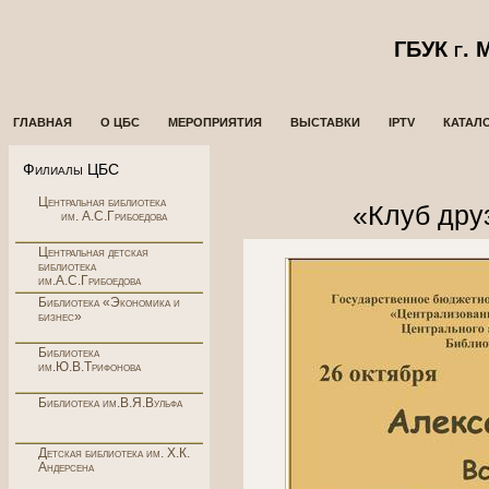
ГБУК г.
ГЛАВНАЯ
О ЦБС
МЕРОПРИЯТИЯ
ВЫСТАВКИ
IPTV
КАТАЛ
Филиалы ЦБС
Центральная библиотека
«Клуб дру
им. А.С.Грибоедова
Центральная детская
библиотека
им.А.С.Грибоедова
Библиотека «Экономика и
бизнес»
Библиотека
им.Ю.В.Трифонова
Библиотека им.В.Я.Вульфа
Детская библиотека им. Х.К.
Андерсена