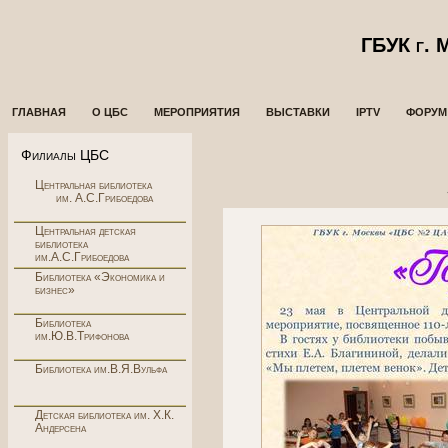
ГБУК г.
ГЛАВНАЯ
О ЦБС
МЕРОПРИЯТИЯ
ВЫСТАВКИ
IPTV
ФОРУМ
Филиалы ЦБС
Центральная библиотека
им. А.С.Грибоедова
Центральная детская
библиотека
им.А.С.Грибоедова
Библиотека «Экономика и
бизнес»
Библиотека
им.Ю.В.Трифонова
Библиотека им.В.Я.Вульфа
Детская библиотека им. Х.К.
Андерсена