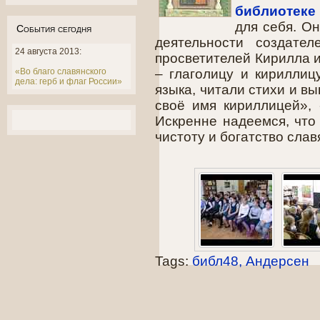
библиотеке
для себя. О
События сегодня
деятельности создател
24 августа 2013:
просветителей Кирилла 
«Во благо славянского
– глаголицу и кирилли
дела: герб и флаг России»
языка, читали стихи и в
своё имя кириллицей»,
Искренне надеемся, что 
чистоту и богатство слав
Tags:
библ48
Андерсен