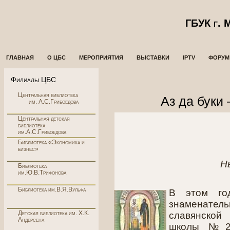
ГБУК г.
ГЛАВНАЯ
О ЦБС
МЕРОПРИЯТИЯ
ВЫСТАВКИ
IPTV
ФОРУМ
Филиалы ЦБС
Центральная библиотека
Аз да буки 
им. А.С.Грибоедова
Центральная детская
библиотека
им.А.С.Грибоедова
Библиотека «Экономика и
бизнес»
Н
Библиотека
им.Ю.В.Трифонова
Библиотека им.В.Я.Вульфа
В этом го
знаменател
Детская библиотека им. Х.К.
славянской
Андерсена
школы №2