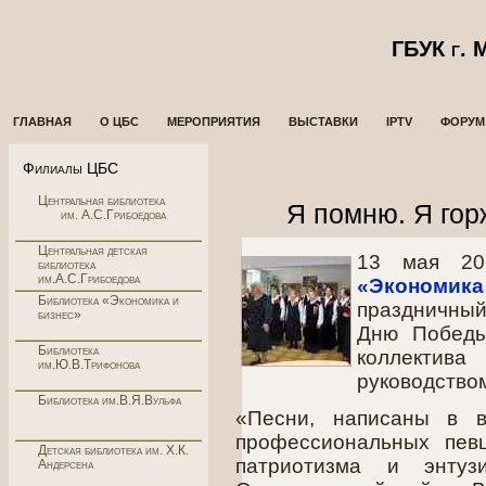
ГБУК г.
ГЛАВНАЯ
О ЦБС
МЕРОПРИЯТИЯ
ВЫСТАВКИ
IPTV
ФОРУМ
Филиалы ЦБС
Центральная библиотека
Я помню. Я гор
им. А.С.Грибоедова
Центральная детская
13 мая 2
библиотека
им.А.С.Грибоедова
«Экономик
Библиотека «Экономика и
праздничны
бизнес»
Дню Победы
Библиотека
коллектив
им.Ю.В.Трифонова
руководство
Библиотека им.В.Я.Вульфа
«Песни, написаны в 
профессиональных пев
Детская библиотека им. Х.К.
патриотизма и энту
Андерсена