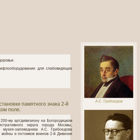
доровья.
тифлооборудование для слабовидящих
А.С. Грибоедов
тановки памятного знака 2-й
ком поле.
 200-му артдивизиону на Богородицком
стративного округа города Москвы,
 музея-заповедника А.С. Грибоедова
 войны и потомков воинов 2-й Дивизии