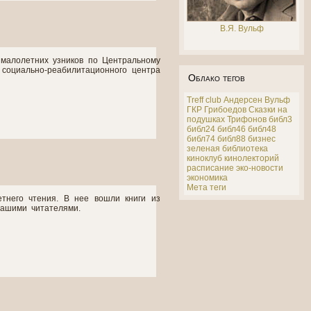
В.Я. Вульф
малолетних узников по Центральному
 социально-реабилитационного центра
Облако тегов
Treff club
Андерсен
Вульф
ГКР
Грибоедов
Сказки на
подушках
Трифонов
библ3
библ24
библ46
библ48
библ74
библ88
бизнес
зеленая библиотека
киноклуб
кинолекторий
расписание
эко-новости
экономика
Мета теги
тнего чтения. В нее вошли книги из
 нашими читателями.