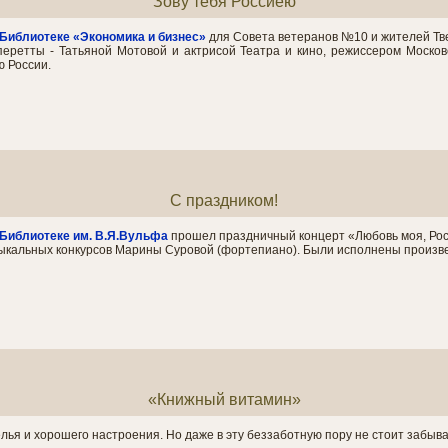
Зову тебя Россиею
Библиотекe
«Экономика и бизнес»
для Совета ветеранов №10 и жителей Тв
перетты - Татьяной Мотовой и актрисой Театра и кино, режиссером Моско
ю России.
C праздником!
Библиотекe
им. В.Я.Вульфа
прошел праздничный концерт «Любовь моя, Росс
кальных конкурсов Марины Суровой (фортепиано). Были исполнены произве
«Книжный витамин»
елья и хорошего настроения. Но даже в эту беззаботную пору не стоит забыва