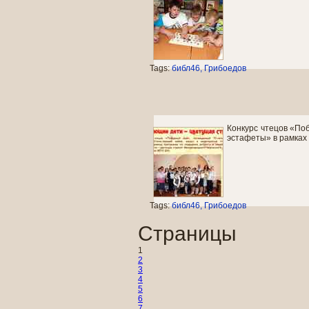
Tags:
библ46
Грибоедов
Конкурс чтецов «По
эстафеты» в рамках
Tags:
библ46
Грибоедов
Страницы
1
2
3
4
5
6
7