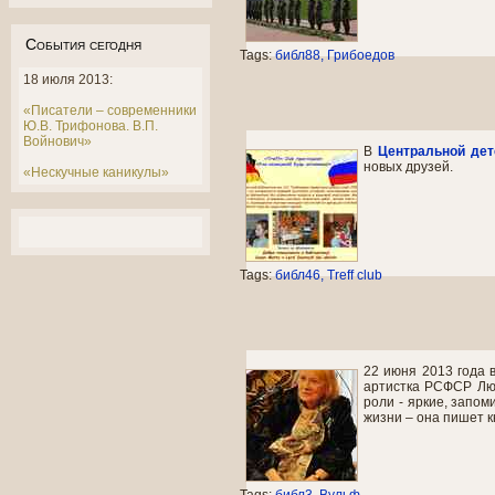
События сегодня
Tags:
библ88
Грибоедов
18 июля 2013:
«Писатели – современники
Ю.В. Трифонова. В.П.
Войнович»
В
Центральной дет
новых друзей.
«Нескучные каникулы»
Tags:
библ46
Treff club
22 июня 2013 года 
артистка РСФСР Люд
роли - яркие, запо
жизни – она пишет к