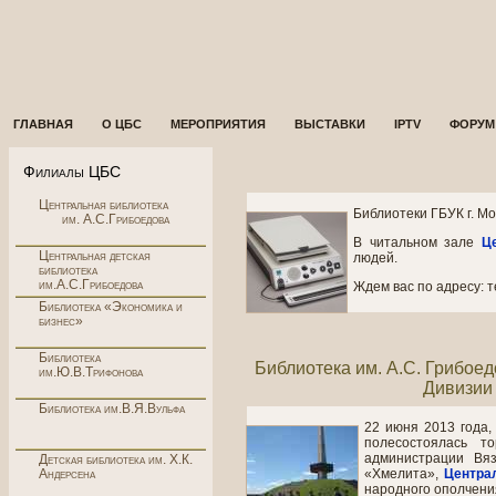
ГЛАВНАЯ
О ЦБС
МЕРОПРИЯТИЯ
ВЫСТАВКИ
IPTV
ФОРУМ
Филиалы ЦБС
Центральная библиотека
Библиотеки ГБУК г. М
им. А.С.Грибоедова
В читальном зале
Ц
Центральная детская
людей.
библиотека
им.А.С.Грибоедова
Ждем вас по адресу: те
Библиотека «Экономика и
бизнес»
Библиотека
Библиотека им. А.С. Грибое
им.Ю.В.Трифонова
Дивизии 
Библиотека им.В.Я.Вульфа
22 июня 2013 года,
полесостоялась т
администрации Вяз
Детская библиотека им. Х.К.
Андерсена
«Хмелита»,
Центра
народного ополчени