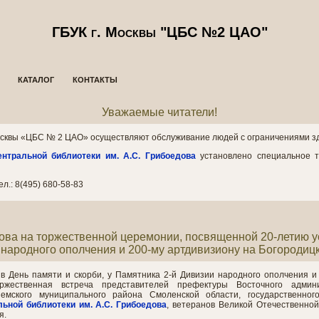
ГБУК г. Москвы "ЦБС №2 ЦАО"
КАТАЛОГ
КОНТАКТЫ
Уважаемые читатели!
осквы «ЦБС № 2 ЦАО» осуществляют обслуживание людей с ограничениями з
ентральной библиотеки им. А.С. Грибоедова
установлено специальное 
л.: 8(495) 680-58-83
дова на торжественной церемонии, посвященной 20-летию ус
народного ополчения и 200-му артдивизиону на Богородиц
 в День памяти и скорби, у Памятника 2-й Дивизии народного ополчения и
оржественная встреча представителей префектуры Восточного админи
емского муниципального района Смоленской области, государственного
льной библиотеки
им. А.С. Грибоедова
, ветеранов Великой Отечественной
я.