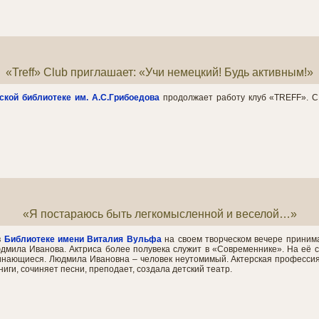
«Treff» Club приглашает: «Учи немецкий! Будь активным!»
ской библиотеке
им. А.С.Грибоедова
продолжает работу клуб «TREFF». С
«Я постараюсь быть легкомысленной и веселой…»
в
Библиотеке
имени Виталия Вульфа
на своем творческом вечере приним
мила Иванова. Актриса более полувека служит в «Современнике». На её сч
минающиеся. Людмила Ивановна – человек неутомимый. Актерская профессия
ниги, сочиняет песни, преподает, создала детский театр.