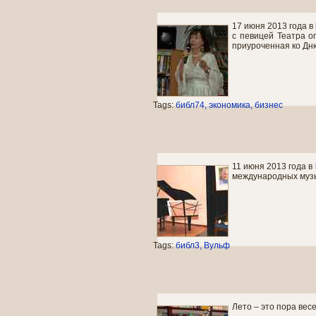
17 июня 2013 года в
с певицей Театра о
приуроченная ко Дн
Tags:
библ74
экономика
бизнес
11 июня 2013 года в
международных музы
Tags:
библ3
Вульф
Лето – это пора вес