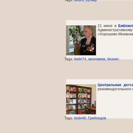
Tags:
библ3
Вульф
21 июня в
Библио
Административному
«Хорошево-Мневники
Tags:
библ74
экономика
бизнес
Центральная детс
рекомендательного 
Tags:
библ46
Грибоедов