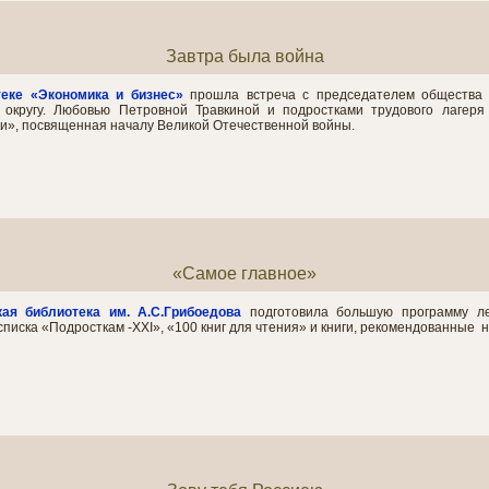
Завтра была война
текe
«Экономика и бизнес»
прошла встреча с председателем общества 
 округу. Любовью Петровной Травкиной и подростками трудового лагеря
», посвященная началу Великой Отечественной войны.
«Самое главное»
кая библиотека
им. А.С.Грибоедова
подготовила большую программу ле
списка «Подросткам -XXI», «100 книг для чтения» и книги, рекомендованные