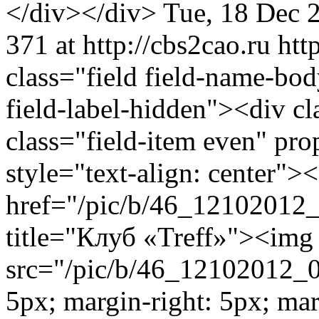
</div></div>
Tue, 18 Dec 
371 at http://cbs2cao.ru
htt
class="field field-name-bo
field-label-hidden"><div cl
class="field-item even" pr
style="text-align: center">
href="/pic/b/46_12102012_
title="Клуб «Treff»"><img 
src="/pic/b/46_12102012_00
5px; margin-right: 5px; ma