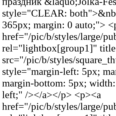
праздник &laquo;Jolka-Fes
style="CLEAR: both">&nbs
365px; margin: 0 auto;"> 
href="/pic/b/styles/large/
rel="lightbox[group1]" titl
src="/pic/b/styles/square_
style="margin-left: 5px; ma
margin-bottom: 5px; width: 
left;" /></a></p> <p><a
href="/pic/b/styles/large/