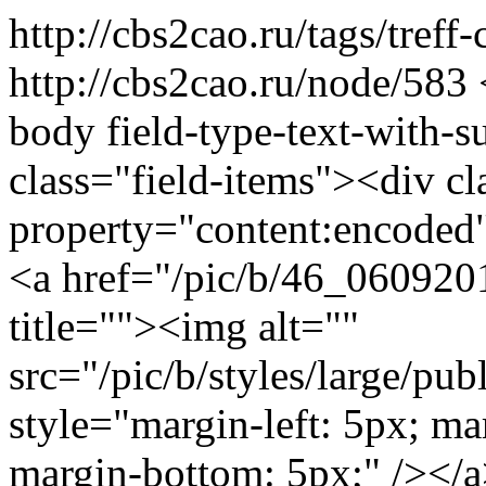
http://cbs2cao.ru/tags/treff
http://cbs2cao.ru/node/583
body field-type-text-with-
class="field-items"><div cl
property="content:encoded"
<a href="/pic/b/46_0609201
title=""><img alt=""
src="/pic/b/styles/large/p
style="margin-left: 5px; ma
margin-bottom: 5px;" /></