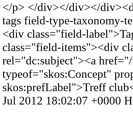
</p> </div></div></div><di
tags field-type-taxonomy-te
<div class="field-label">T
class="field-items"><div cl
rel="dc:subject"><a href="/t
typeof="skos:Concept" prop
skos:prefLabel">Treff clu
Jul 2012 18:02:07 +0000
H