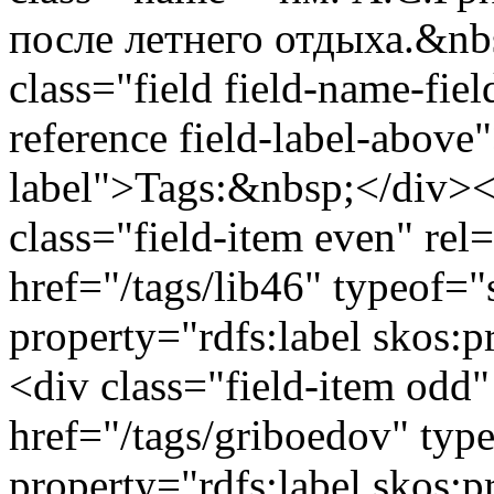
после летнего отдыха.&nb
class="field field-name-fie
reference field-label-above
label">Tags:&nbsp;</div><d
class="field-item even" rel
href="/tags/lib46" typeof=
property="rdfs:label skos
<div class="field-item odd"
href="/tags/griboedov" typ
property="rdfs:label skos