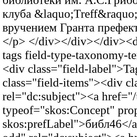
клуба &laquo;Treff&raquo
вручением Гранта префек
</p> </div></div></div><di
tags field-type-taxonomy-te
<div class="field-label">T
class="field-items"><div cl
rel="dc:subject"><a href="/
typeof="skos:Concept" prop
skos:prefLabel">библ46</a