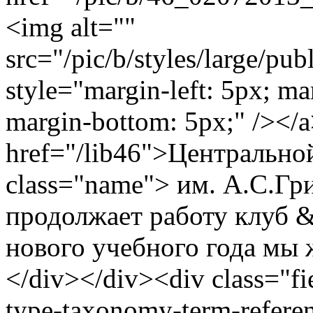
<img alt=""
src="/pic/b/styles/large/p
style="margin-left: 5px; ma
margin-bottom: 5px;" /></
href="/lib46">Центрально
class="name"> им. А.С.Гр
продолжает работу клуб 
нового учебного года мы 
</div></div><div class="fie
type-taxonomy-term-referen