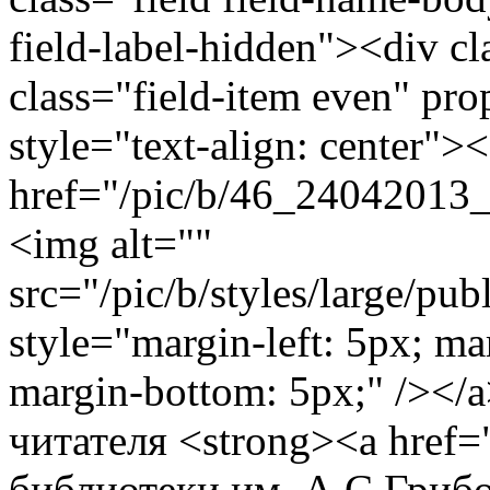
field-label-hidden"><div cl
class="field-item even" pr
style="text-align: center">
href="/pic/b/46_24042013_0
<img alt=""
src="/pic/b/styles/large/p
style="margin-left: 5px; ma
margin-bottom: 5px;" /><
читателя <strong><a href
библиотеки им. А.С.Грибо