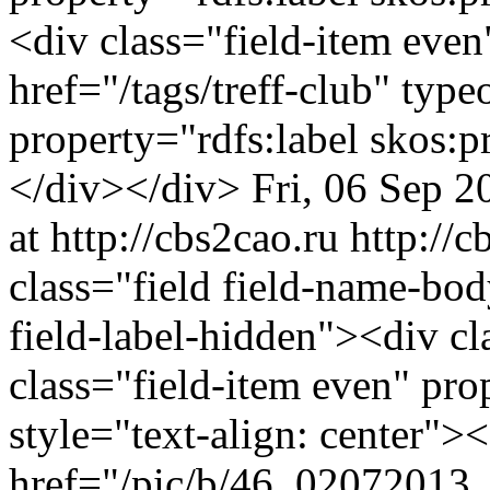
<div class="field-item even
href="/tags/treff-club" typ
property="rdfs:label skos:
</div></div>
Fri, 06 Sep 
at http://cbs2cao.ru
http://
class="field field-name-bo
field-label-hidden"><div cl
class="field-item even" pr
style="text-align: center">
href="/pic/b/46_02072013_0