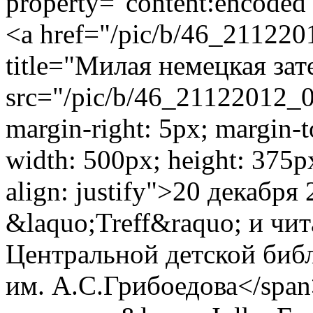
property="content:encoded"
<a href="/pic/b/46_2112201
title="Милая немецкая зат
src="/pic/b/46_21122012_01
margin-right: 5px; margin-
width: 500px; height: 375p
align: justify">20 декабря
&laquo;Treff&raquo; и чит
Центральной детской библ
им. А.С.Грибоедова</span