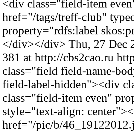
<div class="field-item even
href="/tags/treff-club" typ
property="rdfs:label skos:
</div></div>
Thu, 27 Dec 
381 at http://cbs2cao.ru
htt
class="field field-name-bo
field-label-hidden"><div cl
class="field-item even" pr
style="text-align: center">
href="/pic/b/46_19122012.j