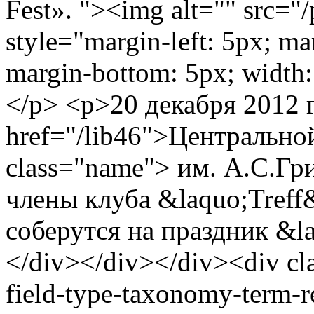
Fest». "><img alt="" src="
style="margin-left: 5px; ma
margin-bottom: 5px; width:
</p> <p>20 декабря 2012 г
href="/lib46">Центрально
class="name"> им. А.С.Гр
члены клуба &laquo;Treff
соберутся на праздник &la
</div></div></div><div clas
field-type-taxonomy-term-r