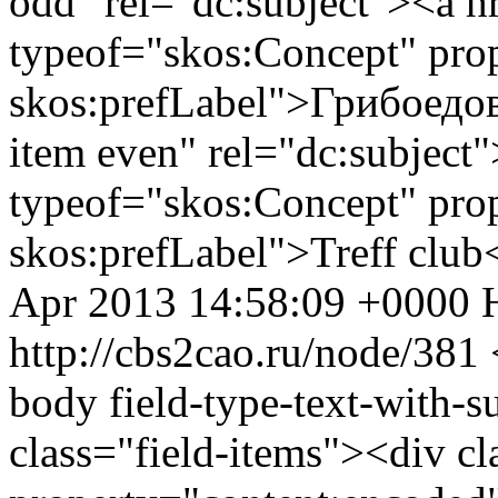
odd" rel="dc:subject"><a h
typeof="skos:Concept" prop
skos:prefLabel">Грибоедов
item even" rel="dc:subject"
typeof="skos:Concept" prop
skos:prefLabel">Treff clu
Apr 2013 14:58:09 +0000
http://cbs2cao.ru/node/381
body field-type-text-with-
class="field-items"><div cl