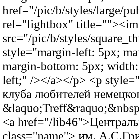
href="/pic/b/styles/large/
rel="lightbox" title=""><im
src="/pic/b/styles/square
style="margin-left: 5px; ma
margin-bottom: 5px; width: 
left;" /></a></p> <p style=
клуба любителей немецко
&laquo;Treff&raquo;&nbsp
<a href="/lib46">Централ
class="name"> им. А.С.Гр