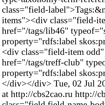
class="field-label">Tags:&
items"><div class="field-i
href="/tags/lib46" typeof=
property="rdfs:label skos
<div class="field-item odd"
href="/tags/treff-club" typ
property="rdfs:label skos:
</div></div>
Tue, 02 Jul 
at http://cbs2cao.ru
http://
class="field field-name-bo