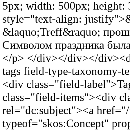
5px; width: 500px; height:
style="text-align: justify
&laquo;Treff&raquo; прош
Символом праздника была
</p> </div></div></div><di
tags field-type-taxonomy-te
<div class="field-label">T
class="field-items"><div cl
rel="dc:subject"><a href="/t
typeof="skos:Concept" prop