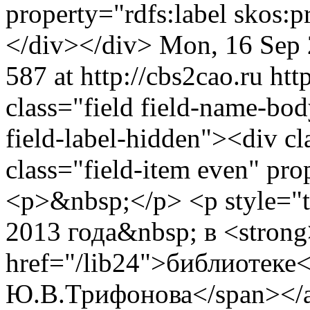
property="rdfs:label skos
</div></div>
Mon, 16 Sep 
587 at http://cbs2cao.ru
htt
class="field field-name-bo
field-label-hidden"><div cl
class="field-item even" pr
<p>&nbsp;</p> <p style="te
2013 года&nbsp; в <stron
href="/lib24">библиотеке<
Ю.В.Трифонова</span></a