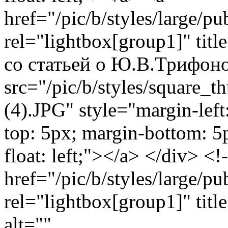
href="/pic/b/styles/large/
rel="lightbox[group1]" ti
со статьей о Ю.В.Трифоно
src="/pic/b/styles/square_
(4).JPG" style="margin-left
top: 5px; margin-bottom: 5
float: left;"></a> </div> <!
href="/pic/b/styles/large/
rel="lightbox[group1]" ti
alt=""