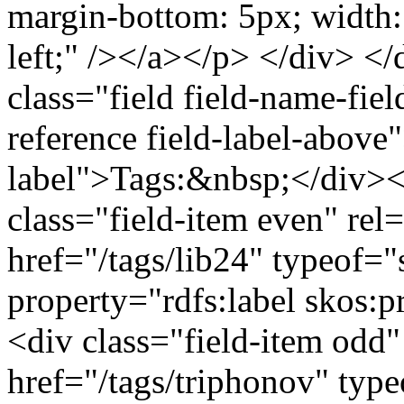
margin-bottom: 5px; width: 
left;" /></a></p> </div> <
class="field field-name-fie
reference field-label-above
label">Tags:&nbsp;</div><d
class="field-item even" rel
href="/tags/lib24" typeof=
property="rdfs:label skos
<div class="field-item odd"
href="/tags/triphonov" typ