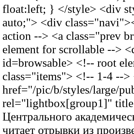
float:left; } </style> <div 
auto;"> <div class="navi">
action --> <a class="prev b
element for scrollable --> <
id=browsable> <!-- root ele
class="items"> <!-- 1-4 -->
href="/pic/b/styles/large/
rel="lightbox[group1]" tit
Центрального академическ
читает отрывки из произ