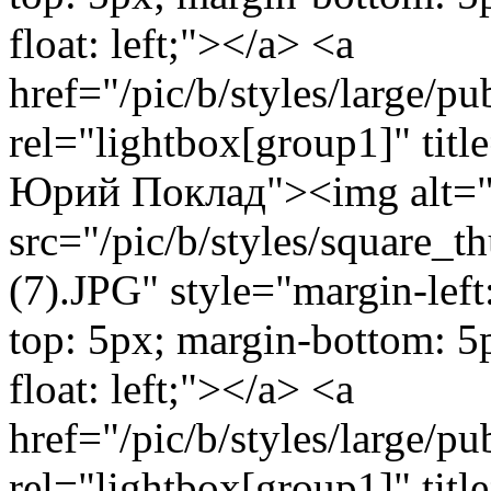
float: left;"></a> <a
href="/pic/b/styles/large/
rel="lightbox[group1]" tit
Юрий Поклад"><img alt="
src="/pic/b/styles/square_
(7).JPG" style="margin-left
top: 5px; margin-bottom: 5
float: left;"></a> <a
href="/pic/b/styles/large/
rel="lightbox[group1]" tit