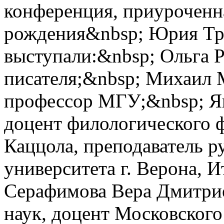
конференция, приуроченна
рождения&nbsp; Юрия Тр
выступали:&nbsp; Ольга 
писателя;&nbsp; Михаил 
профессор МГУ;&nbsp; Я
доцент филологического 
Каццола, преподаватель р
университета г. Верона, 
Серафимова Вера Дмитрие
наук, доцент Московского