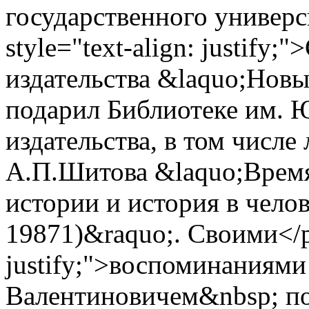
государственного универс
style="text-align: justify
издательства &laquo;Нов
подарил Библиотеке им. 
издательства, в том числе
А.П.Шитова &laquo;Время
истории и история в чело
19871)&raquo;. Своими</p>
justify;">воспоминаниями
Валентиновичем&nbsp; по