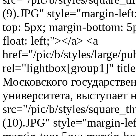
(9).JPG" style="margin-left
top: 5px; margin-bottom: 5
float: left;"></a> <a
href="/pic/b/styles/large/
rel="lightbox[group1]" ti
Московского государствен
университета, выступает 
src="/pic/b/styles/square_
(10).JPG" style="margin-lef