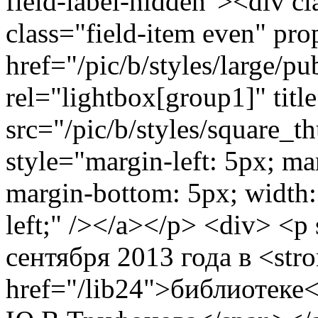
field-label-hidden"><div cl
class="field-item even" p
href="/pic/b/styles/large/
rel="lightbox[group1]" titl
src="/pic/b/styles/square_
style="margin-left: 5px; ma
margin-bottom: 5px; width: 
left;" /></a></p> <div> <p s
сентября 2013 года в <str
href="/lib24">библиотеке<