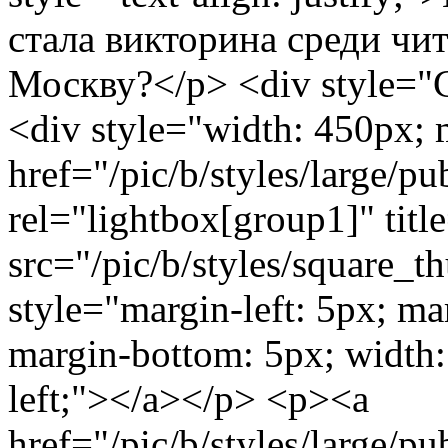
стала викторина среди чи
Москву?</p> <div style=
<div style="width: 450px; 
href="/pic/b/styles/large/
rel="lightbox[group1]" titl
src="/pic/b/styles/square_
style="margin-left: 5px; ma
margin-bottom: 5px; width: 
left;"></a></p> <p><a
href="/pic/b/styles/large/