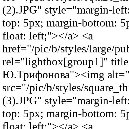
(2).JPG" style="margin-left
top: 5px; margin-bottom: 5
float: left;"></a> <a
href="/pic/b/styles/large/
rel="lightbox[group1]" tit
Ю.Трифонова"><img alt="
src="/pic/b/styles/square_
(3).JPG" style="margin-left
top: 5px; margin-bottom: 5
float: left;"></a> <a