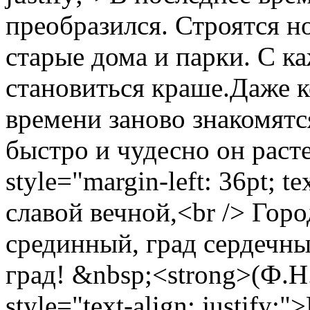
преобразился. Строятся н
старые дома и парки. С к
становиться краше.Даже 
времени заново знакомятс
быстро и чудесно он расте
style="margin-left: 36pt; t
славой вечной,<br /> Горо
срединный, град сердечны
град! &nbsp;<strong>(Ф.Н
style="text-align: justify