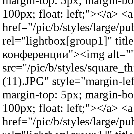
margin-top: 5px; margin-bo
100px; float: left;"></a> <a
href="/pic/b/styles/large/
rel="lightbox[group1]" ti
конференции"><img alt="
src="/pic/b/styles/square_
(11).JPG" style="margin-lef
margin-top: 5px; margin-bo
100px; float: left;"></a> <a
href="/pic/b/styles/large/