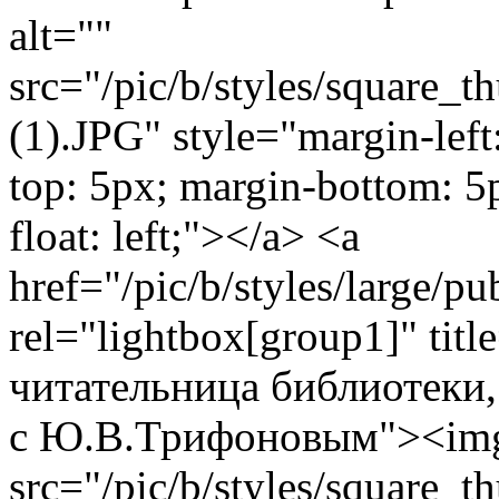
alt=""
src="/pic/b/styles/square_
(1).JPG" style="margin-left
top: 5px; margin-bottom: 5
float: left;"></a> <a
href="/pic/b/styles/large/
rel="lightbox[group1]" titl
читательница библиотеки,
с Ю.В.Трифоновым"><img
src="/pic/b/styles/square_