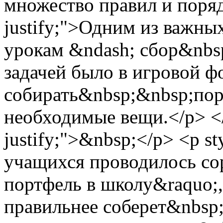
множество правил и порядк
justify;">Одним из важных
урокам &ndash; сбор&nbs
задачей было в игровой ф
собирать&nbsp;&nbsp;порт
необходимые вещи.</p> </d
justify;">&nbsp;</p> <p sty
учащихся проводилось со
портфель в школу&raquo;,
правильнее соберет&nbsp;