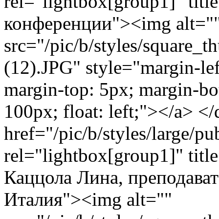
rel="lightbox[group1]" ti
конференции"><img alt="
src="/pic/b/styles/square_
(12).JPG" style="margin-lef
margin-top: 5px; margin-bo
100px; float: left;"></a> <
href="/pic/b/styles/large/
rel="lightbox[group1]" ti
Каццола Лина, преподават
Италия"><img alt=""