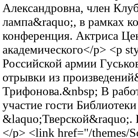
Александровна, член Клуб
лампа&raquo;, в рамках к
конференция. Актриса Це
академического</p> <p styl
Российской армии Гусько
отрывки из произведени
Трифонова.&nbsp; В рабо
участие гости Библиотек
&laquo;Тверской&raquo;. 
</p> <link href="/themes/S