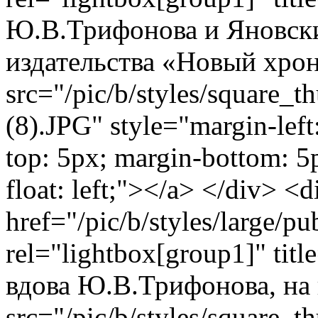
Ю.В.Трифонова и Яновски
издательства «Новый хрон
src="/pic/b/styles/square_
(8).JPG" style="margin-left
top: 5px; margin-bottom: 5
float: left;"></a> </div> <
href="/pic/b/styles/large/
rel="lightbox[group1]" ti
вдова Ю.В.Трифонова, на
src="/pic/b/styles/square_