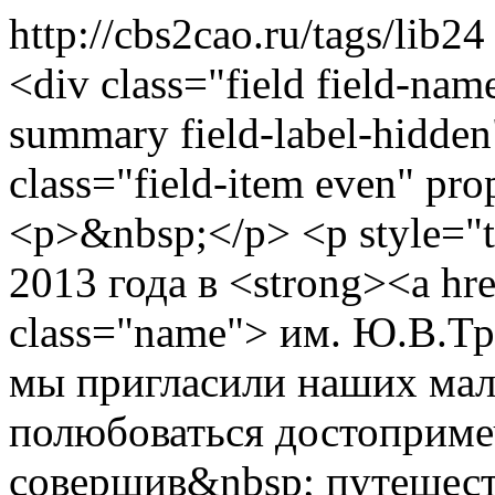
http://cbs2cao.ru/tags/lib2
<div class="field field-nam
summary field-label-hidden
class="field-item even" pr
<p>&nbsp;</p> <p style="te
2013 года в <strong><a hr
class="name"> им. Ю.В.Тр
мы пригласили наших мал
полюбоваться достоприме
совершив&nbsp; путешест