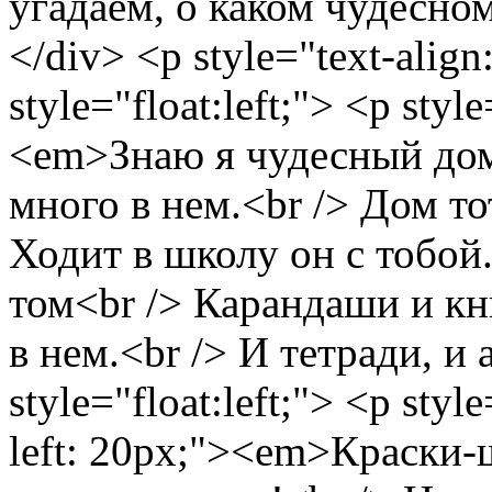
угадаем, о каком чудесном
</div> <p style="text-align
style="float:left;"> <p style
<em>Знаю я чудесный дом
много в нем.<br /> Дом то
Ходит в школу он с тобой
том<br /> Карандаши и кн
в нем.<br /> И тетради, и
style="float:left;"> <p style
left: 20px;"><em>Краски-