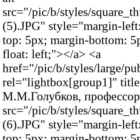
src="/pic/b/styles/square_
(5).JPG" style="margin-left
top: 5px; margin-bottom: 5
float: left;"></a> <a
href="/pic/b/styles/large/
rel="lightbox[group1]" tit
М.М.Голубков, профессор
src="/pic/b/styles/square_
(6).JPG" style="margin-left
top: 5px; margin-bottom: 5