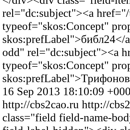
rel="dc:subject"><a href="/
typeof="skos:Concept" prop
skos:prefLabel">библ24</a
odd" rel="dc:subject"><a h
typeof="skos:Concept" prop
skos:prefLabel">Трифонов
16 Sep 2013 18:10:09 +00
http://cbs2cao.ru
http://cb
class="field field-name-bo