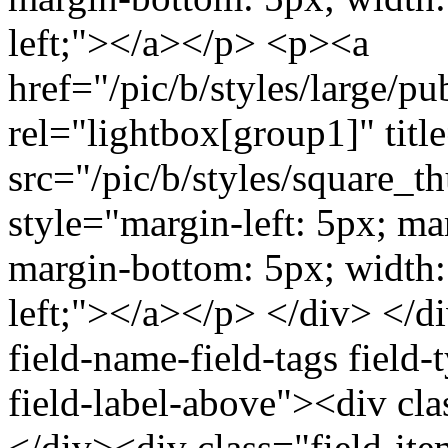
left;"></a></p> <p><a
href="/pic/b/styles/large/
rel="lightbox[group1]" titl
src="/pic/b/styles/square_
style="margin-left: 5px; ma
margin-bottom: 5px; width: 
left;"></a></p> </div> </d
field-name-field-tags field
field-label-above"><div cl
</div><div class="field-ite