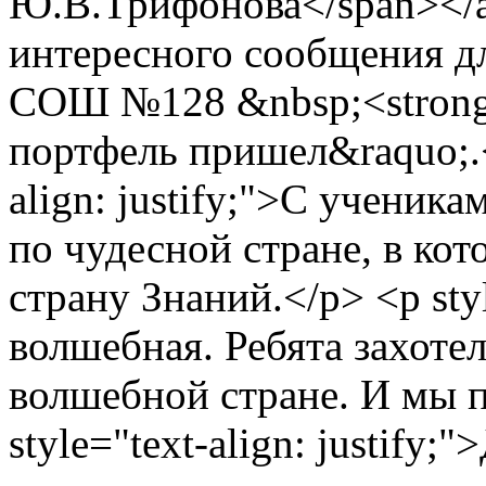
Ю.В.Трифонова</span></a
интересного сообщения д
СОШ №128 &nbsp;<strong
портфель пришел&raquo;.</
align: justify;">С учени
по чудесной стране, в ко
страну Знаний.</p> <p styl
волшебная. Ребята захоте
волшебной стране. И мы 
style="text-align: justify;